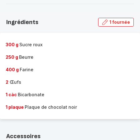
-
Découvrir
la
Ingrédients
1 fournée
gamme
complète
-
300 g
Sucre roux
250 g
Beurre
400 g
Farine
2
Œufs
1 càc
Bicarbonate
1 plaque
Plaque de chocolat noir
Accessoires