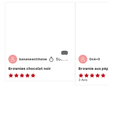
Brownies
Brownie
chocolat
aux
noir
pépites
de
chocolat
50min
bananeantillaise
Océ<3
Brownies chocolat noir
Brownie aux pépit
ratings.NaN
Avis
3 Avis
5
étoiles
(moyenne)