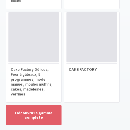
cakes
Cake Factory Délices,
CAKE FACTORY
Four à gâteaux, 5
programmes, mode
manuel, moules muffins,
cakes, madeleines,
verrines
Découvrir la gamme
complète
Voir
plus...