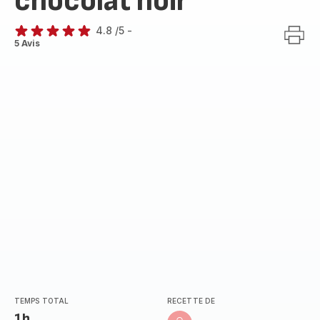
chocolat noir
4.8
/5
-
ratings.4.8
5 Avis
TEMPS TOTAL
RECETTE DE
1h