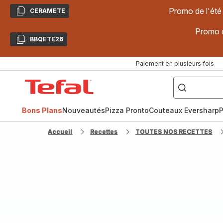
Promo de l'été
CERAMETE
Copier
Promo d
BBQETE26
Copier
Paiement en plusieurs fois
["Poêles
inox,
Accueil
Cake
Factory,
Tefal
Planchas,
Céramique..."]
Bons Plans
Nouveautés
Pizza Pronto
Couteaux Eversharp
P
Accueil
Recettes
TOUTES NOS RECETTES