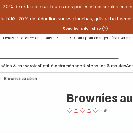
 : 30% de réduction sur toutes nos poêles et casseroles en
e l'été : 20% de réduction sur les planchas, grills et barbec
Conditions de l'offre
Livraison offerte* en 3 jours
90 jours pour changer d’avis
Garantie
oêles & casseroles
Petit électroménager
Ustensiles & moules
Ac
Brownies au citron
Brownies au
-
/5
-
ratings.0