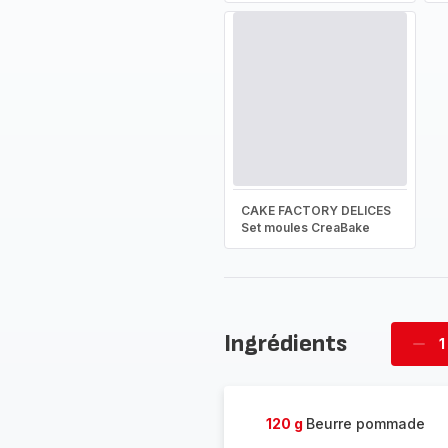
CAKE FACTORY DELICES
Set moules CreaBake
Ingrédients
1
Supp
four
120 g
Beurre pommade