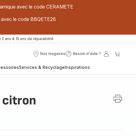
 céramique avec le code CERAMETE
ues avec le code BBQETE26
 2 ans & 15 ans de réparabilité
Nos magasins
Besoin d'aide ?
Nos
Besoin
Mon
Mon
magasins
d'aide
compte
panier
cessoires
Services & Recyclage
Inspirations
?
 citron