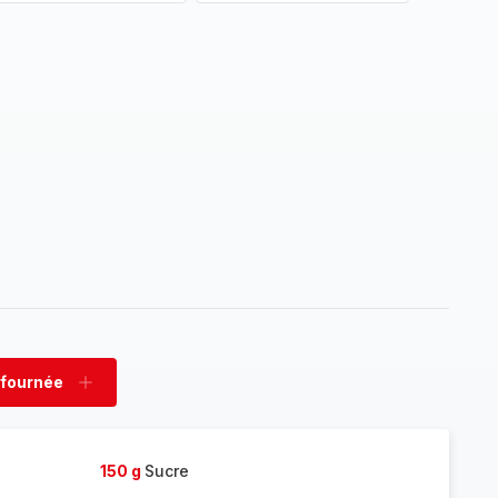
 fournée
rimer
Ajouter
née
fournée
150 g
Sucre