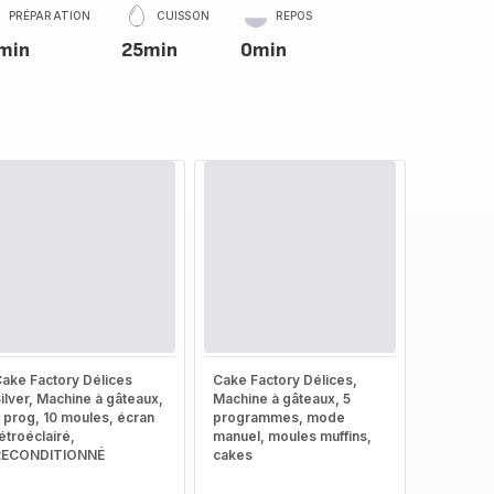
PRÉPARATION
CUISSON
REPOS
min
25min
0min
ake Factory Délices
Cake Factory Délices,
ilver, Machine à gâteaux,
Machine à gâteaux, 5
 prog, 10 moules, écran
programmes, mode
étroéclairé,
manuel, moules muffins,
RECONDITIONNÉ
cakes