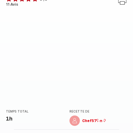
Avis
11 Avis
5
étoiles
(moyenne)
TEMPS TOTAL
RECETTE DE
1h
Chef57ʕ·ᴥ·ʔ