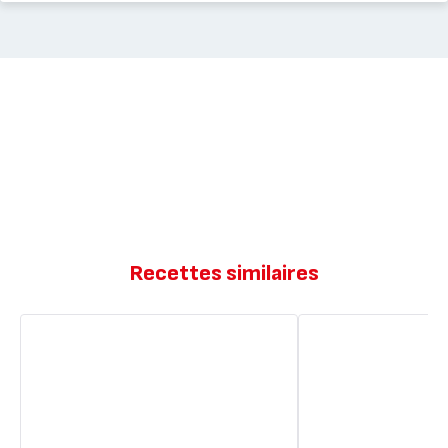
Recettes similaires
Brownie
Brownie
au
au
chocolat
cacao