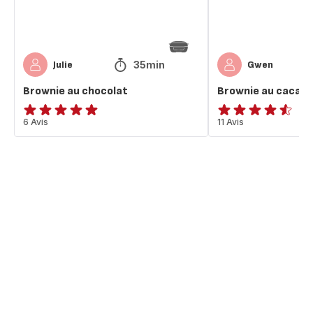
35min
Julie
Gwen
Brownie au chocolat
Brownie au cacao
ratings.4.9
6 Avis
ratings.4.5
11 Avis