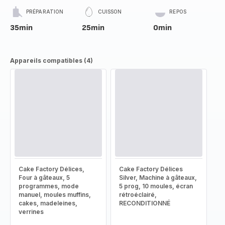
PRÉPARATION
CUISSON
REPOS
35min
25min
0min
Appareils compatibles (4)
Cake Factory Délices,
Cake Factory Délices
Four à gâteaux, 5
Silver, Machine à gâteaux,
programmes, mode
5 prog, 10 moules, écran
manuel, moules muffins,
rétroéclairé,
cakes, madeleines,
RECONDITIONNÉ
verrines