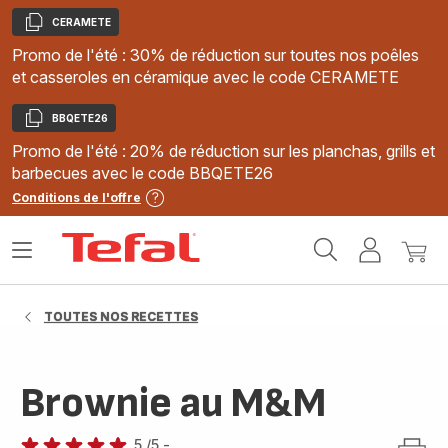
CERAMETE
Copier
Promo de l'été : 30% de réduction sur toutes nos poêles
et casseroles en céramique avec le code CERAMETE
BBQETE26
Copier
Promo de l'été : 20% de réduction sur les planchas, grills et
barbecues avec le code BBQETE26
Conditions de l'offre
Accueil
Ouvrir
Mon
Mon
Tefal
le
compte
panie
menu
TOUTES NOS RECETTES
Brownie au M&M
5
/5
-