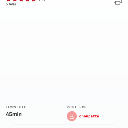
Avis
5 Avis
5
étoiles
(moyenne)
TEMPS TOTAL
RECETTE DE
45min
choupette