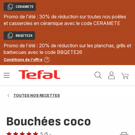
CERAMETE
Copier
Promo de l'été : 30% de réduction sur toutes nos poêles
et casseroles en céramique avec le code CERAMETE
BBQETE26
Copier
Promo de l'été : 20% de réduction sur les planchas, grills et
barbecues avec le code BBQETE26
Conditions de l'offre
Accueil
Ouvrir
Mon
Mon
Tefal
le
compte
panie
menu
TOUTES NOS RECETTES
Bouchées coco
5
/5
-