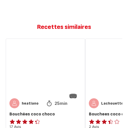
Recettes similaires
Bouchées
Bouchees
coco
coco
choco
choco
25min
heatlano
Lachouetteas
Bouchées coco choco
Bouchees coco ch
ratings.4.3
17 Avis
ratings.3.4
2 Avis