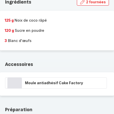
Ingrédients
2 fournées
gamme
complète
-
125 g
Noix de coco râpé
120 g
Sucre en poudre
3
Blanc d'œufs
Accessoires
Moule antiadhésif Cake Factory
Préparation