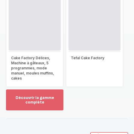
Cake Factory Délices,
Tefal Cake Factory
Machine à gâteaux, 5
programmes, mode
manuel, moules muffins,
cakes
Découvrir la gamme
complète
Voir
plus...
-
Découvrir
la