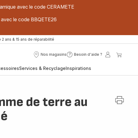
 céramique avec le code CERAMETE
ues avec le code BBQETE26
 2 ans & 15 ans de réparabilité
Nos magasins
Besoin d'aide ?
Nos
Besoin
Mon
Mon
magasins
d'aide
compte
panier
cessoires
Services & Recyclage
Inspirations
?
omme de terre au
mé