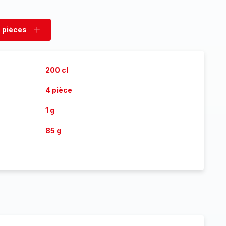
 pièces
rimer
Ajouter
es
pièces
200 cl
4 pièce
1 g
85 g