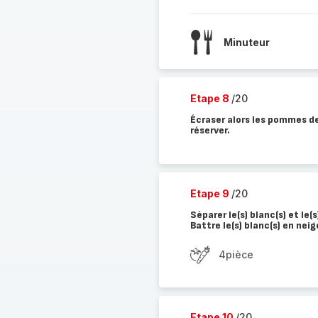
Minuteur
Etape 8
/20
Écraser alors les pommes de
réserver.
Etape 9
/20
Séparer le(s) blanc(s) et le(
Battre le(s) blanc(s) en neig
4pièce
Etape 10
/20