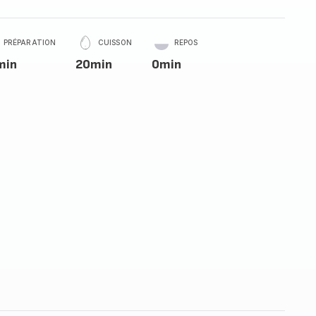
PRÉPARATION
CUISSON
REPOS
min
20min
0min