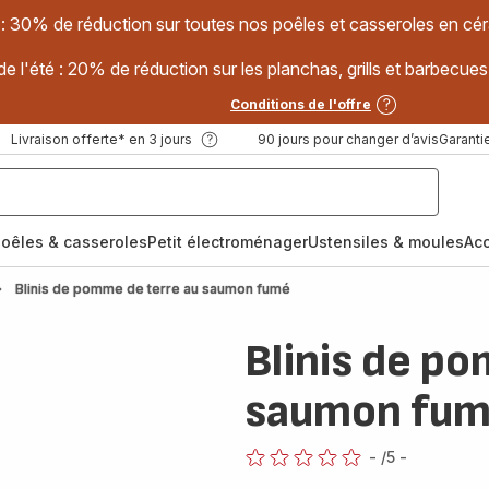
 : 30% de réduction sur toutes nos poêles et casseroles en
e l'été : 20% de réduction sur les planchas, grills et barbec
Conditions de l'offre
Livraison offerte* en 3 jours
90 jours pour changer d’avis
Garantie
oêles & casseroles
Petit électroménager
Ustensiles & moules
Ac
Blinis de pomme de terre au saumon fumé
Blinis de p
saumon fu
-
/5
-
ratings.0