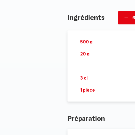
Ingrédients
6
Supp
pièc
500 g
20 g
3 cl
1 pièce
Préparation