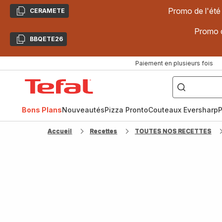
Promo de l'été
CERAMETE
Copier
Promo d
BBQETE26
Copier
Paiement en plusieurs fois
["Poêles
inox,
Accueil
Cake
Factory,
Tefal
Planchas,
Céramique..."]
Bons Plans
Nouveautés
Pizza Pronto
Couteaux Eversharp
P
Accueil
Recettes
TOUTES NOS RECETTES