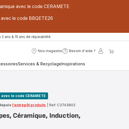
 céramique avec le code CERAMETE
ues avec le code BBQETE26
 2 ans & 15 ans de réparabilité
Nos magasins
Besoin d'aide ?
Nos
Besoin
Mon
Mon
magasins
d'aide
compte
panier
cessoires
Services & Recyclage
Inspirations
?
n avec le code CERAMETE
depuis
l’entrepôt produits
|
Ref: C3743802
pes, Céramique, Induction,