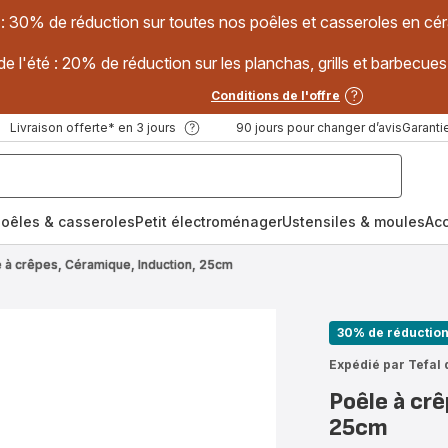
 : 30% de réduction sur toutes nos poêles et casseroles en
e l'été : 20% de réduction sur les planchas, grills et barbec
Conditions de l'offre
Livraison offerte* en 3 jours
90 jours pour changer d’avis
Garantie
oêles & casseroles
Petit électroménager
Ustensiles & moules
Ac
 à crêpes, Céramique, Induction, 25cm
30% de réductio
Expédié par Tefal 
Poêle à crê
25cm