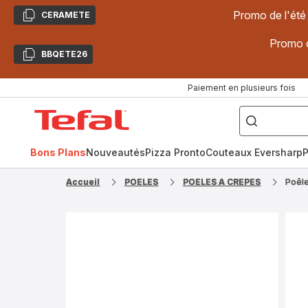
Promo de l'été
CERAMETE
Copier
Promo d
BBQETE26
Copier
Paiement en plusieurs fois
["Poêles
inox,
Accueil
Cake
Factory,
Tefal
Planchas,
Céramique..."]
Bons Plans
Nouveautés
Pizza Pronto
Couteaux Eversharp
P
Accueil
POELES
POELES A CREPES
Poêle