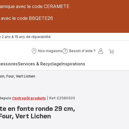
 céramique avec le code CERAMETE
ues avec le code BBQETE26
 2 ans & 15 ans de réparabilité
Nos magasins
Besoin d'aide ?
Nos
Besoin
Mon
Mon
magasins
d'aide
compte
panier
cessoires
Services & Recyclage
Inspirations
?
on, Four, Vert Lichen
depuis
l’entrepôt produits
|
Ref: E2580505
te en fonte ronde 29 cm,
Four, Vert Lichen