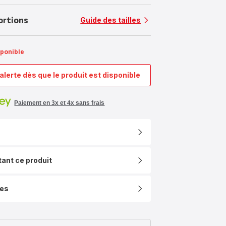
ortions
Guide des tailles
sponible
alerte dès que le produit est disponible
LOV,
Cocotte
en
Paiement en 3x et 4x sans frais
fonte
ronde
29
cm,
Induction,
Four,
tant ce produit
Vert
Lichen
ues