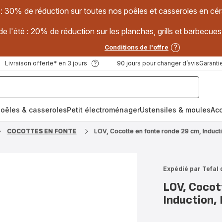
 : 30% de réduction sur toutes nos poêles et casseroles en
e l'été : 20% de réduction sur les planchas, grills et barbec
Conditions de l'offre
Livraison offerte* en 3 jours
90 jours pour changer d’avis
Garantie
oêles & casseroles
Petit électroménager
Ustensiles & moules
Ac
COCOTTES EN FONTE
LOV, Cocotte en fonte ronde 29 cm, Inducti
Expédié par Tefal 
LOV, Cocot
Induction, 