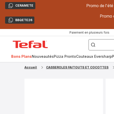
Promo de l'été
CERAMETE
Copier
Promo d
BBQETE26
Copier
Paiement en plusieurs fois
["Poêles
inox,
Accueil
Cake
Factory,
Tefal
Planchas,
Céramique..."]
Bons Plans
Nouveautés
Pizza Pronto
Couteaux Eversharp
P
Accueil
CASSEROLES FAITOUTS ET COCOTTES