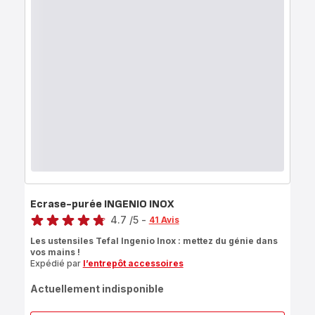
Ecrase-purée INGENIO INOX
Note
4.7
/5
-
41 Avis
ratings.4.7
Les ustensiles Tefal Ingenio Inox : mettez du génie dans
vos mains !
Expédié par
l’entrepôt accessoires
Actuellement indisponible