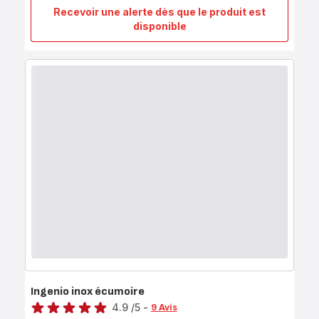
Recevoir une alerte dès que le produit est
Ecrase-
disponible
purée
INGENIO
INOX
Ingenio inox écumoire
Note
4.9
/5
-
9 Avis