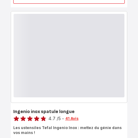
INGENIO
INOX
Ingenio inox spatule longue
Note
4.7
/5
-
41 Avis
ratings.4.7
Les ustensiles Tefal Ingenio Inox : mettez du génie dans
vos mains !