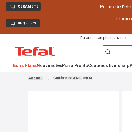
Promo de l'été
CERAMETE
Copier
Promo d
BBQETE26
Copier
Paiement en plusieurs fois
["Poêles
inox,
Accueil
Cake
Factory,
Tefal
Planchas,
Céramique..."]
Bons Plans
Nouveautés
Pizza Pronto
Couteaux Eversharp
P
Accueil
Cuillère INGENIO INOX