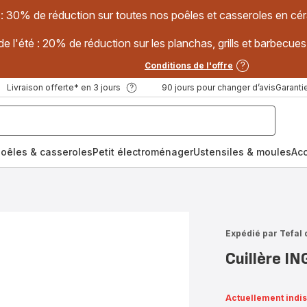
 : 30% de réduction sur toutes nos poêles et casseroles en
e l'été : 20% de réduction sur les planchas, grills et barbec
Conditions de l'offre
Livraison offerte* en 3 jours
90 jours pour changer d’avis
Garantie
oêles & casseroles
Petit électroménager
Ustensiles & moules
Ac
Expédié par Tefal 
Cuillère I
Actuellement indi