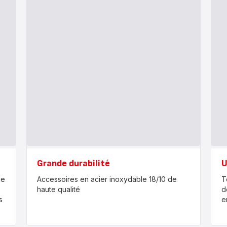
Grande durabilité
U
he
Accessoires en acier inoxydable 18/10 de
T
haute qualité
d
s
e