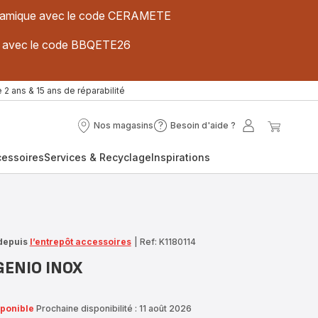
 céramique avec le code CERAMETE
ues avec le code BBQETE26
 2 ans & 15 ans de réparabilité
Nos magasins
Besoin d'aide ?
Nos
Besoin
Mon
Mon
magasins
d'aide
compte
panier
cessoires
Services & Recyclage
Inspirations
?
depuis
l’entrepôt accessoires
|
Ref: K1180114
NGENIO INOX
sponible
Prochaine disponibilité : 11 août 2026