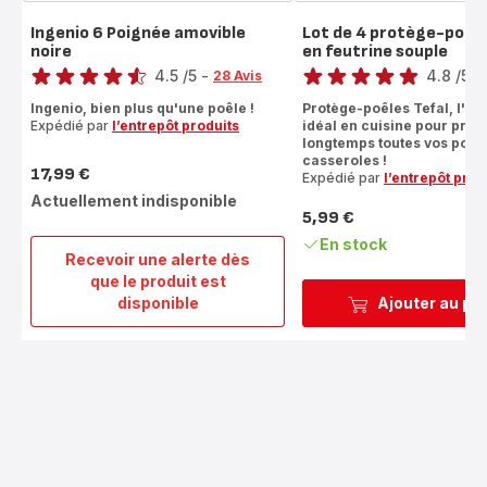
Ingenio 6 Poignée amovible
Lot de 4 protège-poêl
noire
en feutrine souple
Note
Note
4.5
/5
-
4.8
/5
-
28 Avis
ratings.4.5
ratings.4.8
Ingenio, bien plus qu'une poêle !
Protège-poêles Tefal, l'ac
Expédié par
l’entrepôt produits
idéal en cuisine pour prot
longtemps toutes vos poêle
casseroles !
17,99 €
Expédié par
l’entrepôt prod
Prix
Actuellement indisponible
5,99 €
Prix
En stock
Recevoir une alerte dès
que le produit est
Ingenio
disponible
Ajouter au pa
6
Poignée
amovible
noire