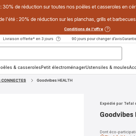
 : 30% de réduction sur toutes nos poêles et casseroles en
e l'été : 20% de réduction sur les planchas, grills et barbec
Conditions de l'offre
Livraison offerte* en 3 jours
90 jours pour changer d’avis
Garantie
oêles & casseroles
Petit électroménager
Ustensiles & moules
Ac
S CONNECTES
Goodvibes HEALTH
Expédié par Tefal 
Goodvibes
Dont éco-participati