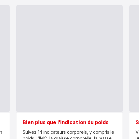
Bien plus que l'indication du poids
S
n
Suivez 14 indicateurs corporels, y compris le
V
poids, l'IMC, la graisse corporelle, la masse
u