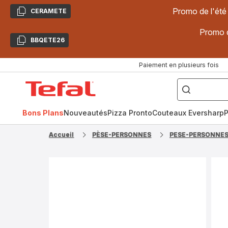
Promo de l'été
CERAMETE
Copier
Promo d
BBQETE26
Copier
Paiement en plusieurs fois
["Poêles
inox,
Accueil
Cake
Factory,
Tefal
Planchas,
Céramique..."]
Bons Plans
Nouveautés
Pizza Pronto
Couteaux Eversharp
P
Accueil
PÈSE-PERSONNES
PESE-PERSONNE