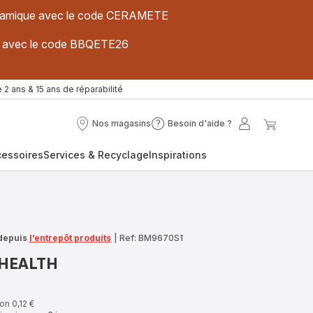
 céramique avec le code CERAMETE
ues avec le code BBQETE26
 2 ans & 15 ans de réparabilité
Nos magasins
Besoin d'aide ?
Nos
Besoin
Mon
Mon
magasins
d'aide
compte
panier
cessoires
Services & Recyclage
Inspirations
?
depuis
l’entrepôt produits
|
Ref: BM9670S1
 HEALTH
on 0,12 €