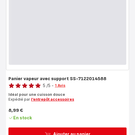
Panier vapeur avec support SS-7122014588
Note
5
/5
-
1 Avis
Avis
Idéal pour une cuisson douce
5
Expédié par
l’entrepôt accessoires
étoiles
(moyenne)
8,99 €
Prix
En stock
Ajouter au panier