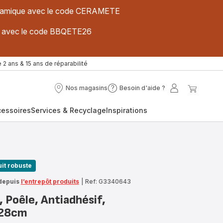
 céramique avec le code CERAMETE
ues avec le code BBQETE26
 2 ans & 15 ans de réparabilité
Nos magasins
Besoin d'aide ?
Nos
Besoin
Mon
Mon
magasins
d'aide
compte
panier
cessoires
Services & Recyclage
Inspirations
?
it robuste
depuis
l’entrepôt produits
|
Ref: G3340643
 Poêle, Antiadhésif,
 28cm