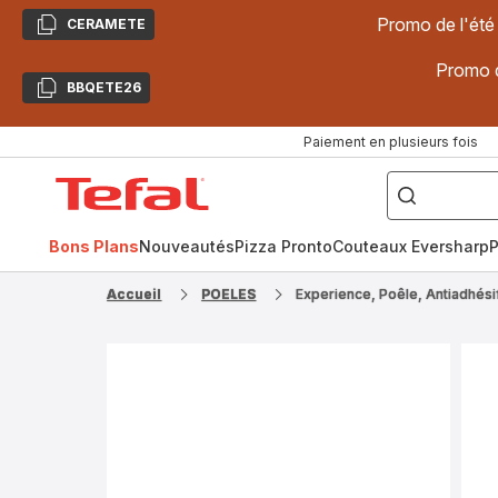
Promo de l'été
CERAMETE
Copier
Promo d
BBQETE26
Copier
Paiement en plusieurs fois
["Poêles
inox,
Accueil
Cake
Factory,
Tefal
Planchas,
Céramique..."]
Bons Plans
Nouveautés
Pizza Pronto
Couteaux Eversharp
P
Accueil
POELES
Experience, Poêle, Antiadhési