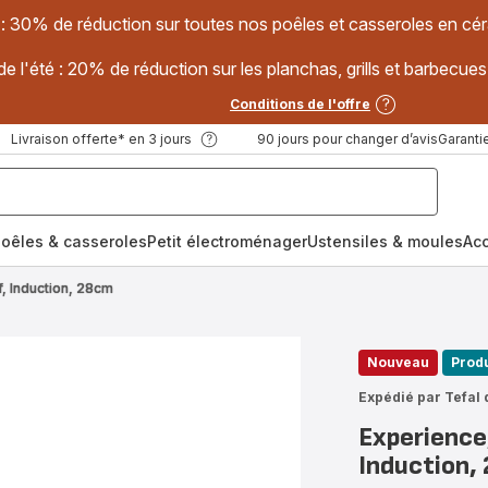
 : 30% de réduction sur toutes nos poêles et casseroles en
e l'été : 20% de réduction sur les planchas, grills et barbec
Conditions de l'offre
Livraison offerte* en 3 jours
90 jours pour changer d’avis
Garantie
oêles & casseroles
Petit électroménager
Ustensiles & moules
Ac
f, Induction, 28cm
Nouveau
Produ
Expédié par Tefal 
Experience,
Induction,