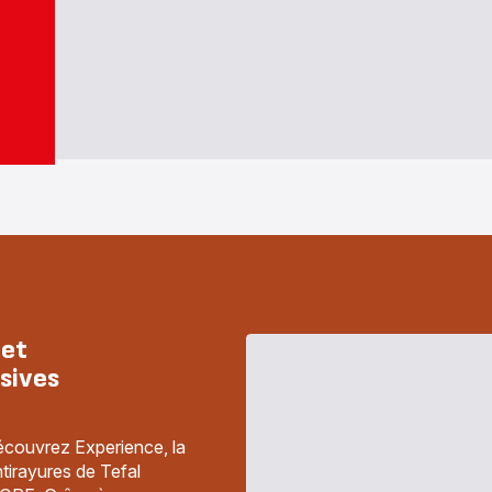
 et
sives
écouvrez Experience, la
tirayures de Tefal