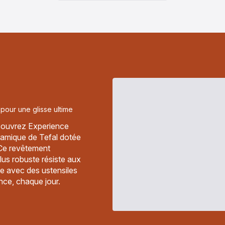
plus...
-
Pack
Web
-
Chandeleur
-
Poêle
céramique
Expérience
et
lot
ustensiles
-
44,99 €
pour une glisse ultime
couvrez Experience
ramique de Tefal dotée
Ce revêtement
plus robuste résiste aux
e avec des ustensiles
nce, chaque jour.