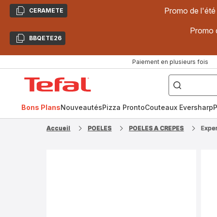
Promo de l'été
CERAMETE
Copier
Promo d
BBQETE26
Copier
Paiement en plusieurs fois
["Poêles
inox,
Accueil
Cake
Factory,
Tefal
Planchas,
Céramique..."]
Bons Plans
Nouveautés
Pizza Pronto
Couteaux Eversharp
P
Accueil
POELES
POELES A CREPES
Exper