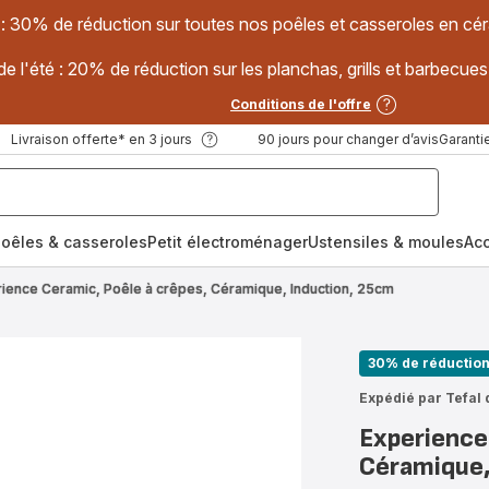
 : 30% de réduction sur toutes nos poêles et casseroles en
e l'été : 20% de réduction sur les planchas, grills et barbec
Conditions de l'offre
Livraison offerte* en 3 jours
90 jours pour changer d’avis
Garantie
oêles & casseroles
Petit électroménager
Ustensiles & moules
Ac
ience Ceramic, Poêle à crêpes, Céramique, Induction, 25cm
30% de réductio
Expédié par Tefal 
Experience
Céramique,