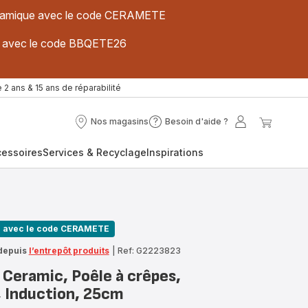
 céramique avec le code CERAMETE
ues avec le code BBQETE26
 2 ans & 15 ans de réparabilité
Nos magasins
Besoin d'aide ?
Nos
Besoin
Mon
Mon
magasins
d'aide
compte
panier
cessoires
Services & Recyclage
Inspirations
?
n avec le code CERAMETE
depuis
l’entrepôt produits
|
Ref: G2223823
 Ceramic, Poêle à crêpes,
 Induction, 25cm