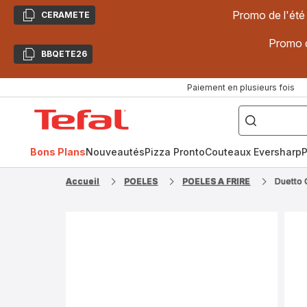
Promo de l'été
CERAMETE
Copier
Promo d
BBQETE26
Copier
Paiement en plusieurs fois
["Poêles
inox,
Accueil
Cake
Factory,
Tefal
Planchas,
Céramique..."]
Bons Plans
Nouveautés
Pizza Pronto
Couteaux Eversharp
P
Accueil
POELES
POELES A FRIRE
Duetto 