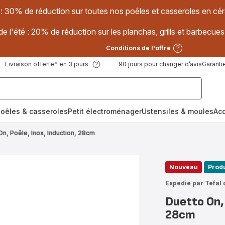
 : 30% de réduction sur toutes nos poêles et casseroles en
e l'été : 20% de réduction sur les planchas, grills et barbec
Conditions de l'offre
Livraison offerte* en 3 jours
90 jours pour changer d’avis
Garantie
oêles & casseroles
Petit électroménager
Ustensiles & moules
Ac
On, Poêle, Inox, Induction, 28cm
Nouveau
Produ
Expédié par Tefal 
Duetto On, 
28cm