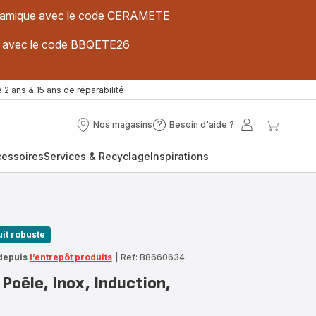
 céramique avec le code CERAMETE
ues avec le code BBQETE26
 2 ans & 15 ans de réparabilité
Nos magasins
Besoin d'aide ?
Nos
Besoin
Mon
Mon
magasins
d'aide
compte
panier
cessoires
Services & Recyclage
Inspirations
?
it robuste
depuis
l’entrepôt produits
|
Ref: B8660634
Poêle, Inox, Induction,