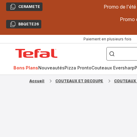
Promo de l'été
CERAMETE
Copier
Promo d
BBQETE26
Copier
Paiement en plusieurs fois
["Poêles
inox,
Accueil
Cake
Factory,
Tefal
Planchas,
Céramique..."]
Bons Plans
Nouveautés
Pizza Pronto
Couteaux Eversharp
P
Accueil
COUTEAUX ET DECOUPE
COUTEAUX 