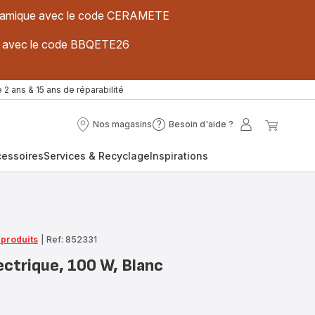
 céramique avec le code CERAMETE
ues avec le code BBQETE26
 2 ans & 15 ans de réparabilité
Nos magasins
Besoin d'aide ?
Nos
Besoin
Mon
Mon
magasins
d'aide
compte
panier
cessoires
Services & Recyclage
Inspirations
?
 produits
|
Ref: 852331
ectrique, 100 W, Blanc