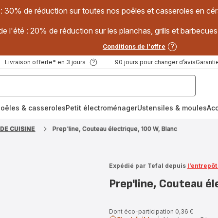
 : 30% de réduction sur toutes nos poêles et casseroles en
e l'été : 20% de réduction sur les planchas, grills et barbec
Conditions de l'offre
Livraison offerte* en 3 jours
90 jours pour changer d’avis
Garantie
oêles & casseroles
Petit électroménager
Ustensiles & moules
Ac
DE CUISINE
Prep'line, Couteau électrique, 100 W, Blanc
Expédié par Tefal depuis
l’entrepôt
Prep'line, Couteau él
Dont éco-participation 0,36 €