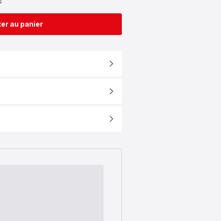
s
er au panier