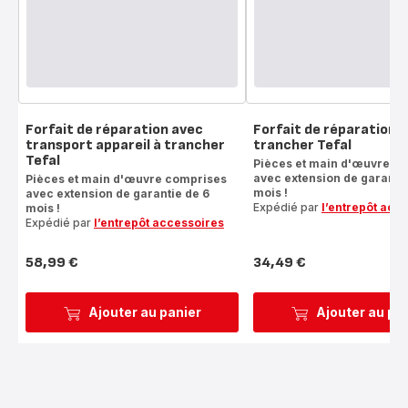
Forfait de réparation avec
Forfait de réparation a
transport appareil à trancher
trancher Tefal
Tefal
Pièces et main d'œuvre c
avec extension de garantie
Pièces et main d'œuvre comprises
mois !
avec extension de garantie de 6
Expédié par
l’entrepôt acc
mois !
Expédié par
l’entrepôt accessoires
58,99 €
34,49 €
Prix
Prix
Ajouter au panier
Ajouter au pa