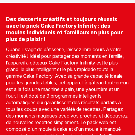
3
3
moules
moules
à
à
petite
madeleines
Des desserts créatifs et toujours réussis
torsade
8,3
avec le pack Cake Factory Infinity : des
-
x
moules individuels et familiaux en plus pour
12,99 €
6,5cm
-
plus de plaisir !
6,99 €
Quand il s’agit de pâtisserie, laissez libre cours à votre
créativité ! Idéal pour partager des moments en famille,
l’appareil à gâteaux Cake Factory Inifinity est le plus
grand, le plus intelligent et le plus rapidede toute la
gamme Cake Factory. Avec sa grande capacité idéale
pour les grandes tables, cet appareil à gâteau tout-en-un
est à la fois une machine à pain, une yaourtière et un
four. Il est doté de 9 programmes intelligents
automatiques qui garantissent des résultats parfaits à
tous les coups avec une variété de recettes. Partagez
des moments magiques avec vos proches et découvrez
de nouvelles recettes simplement. Le pack web est
composé d'un moule à cake et d'un moule à manqué