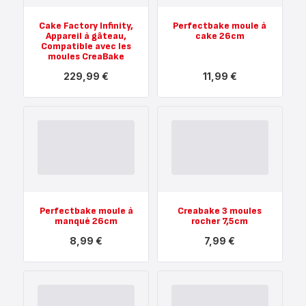
Cake Factory Infinity,
Perfectbake moule à
Appareil à gâteau,
cake 26cm
Compatible avec les
moules CreaBake
229,99 €
11,99 €
Voir
Voir
plus...
plus...
-
-
Cake
Perfectbake
Factory
moule
Infinity,
à
Appareil
cake
à
26cm
gâteau,
-
Compatible
11,99 €
avec
les
Perfectbake moule à
Creabake 3 moules
moules
manqué 26cm
rocher 7,5cm
CreaBake
-
8,99 €
7,99 €
229,99 €
Voir
Voir
plus...
plus...
-
-
Perfectbake
Creabake
moule
3
à
moules