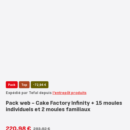
Pack
Top
-72,94 €
Expédié par Tefal depuis
l’entrepôt produits
Pack web - Cake Factory Infinity + 15 moules
individuels et 2 moules familiaux
220,98 €
293,92 €