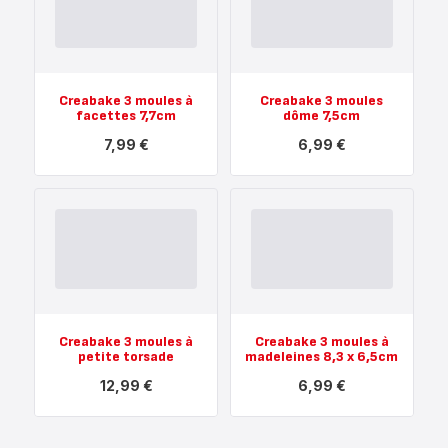
manqué
rocher
26cm
7,5cm
-
-
8,99 €
7,99 €
Creabake 3 moules à
Creabake 3 moules
facettes 7,7cm
dôme 7,5cm
7,99 €
6,99 €
Voir
Voir
plus...
plus...
-
-
Creabake
Creabake
3
3
moules
moules
à
dôme
facettes
7,5cm
7,7cm
-
-
6,99 €
7,99 €
Creabake 3 moules à
Creabake 3 moules à
petite torsade
madeleines 8,3 x 6,5cm
12,99 €
6,99 €
Voir
Voir
plus...
plus...
-
-
Creabake
Creabake