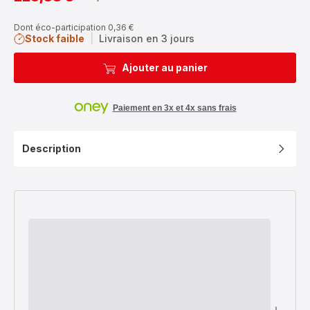
Prix
Prix
avec
initial
réduction
Dont éco-participation 0,36 €
Stock faible
|
Livraison en 3 jours
Ajouter au panier
Paiement en 3x et 4x sans frais
Description