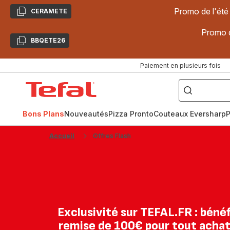
Promo de l'été
CERAMETE
Copier
Promo d
BBQETE26
Copier
Paiement en plusieurs fois
["Poêles
inox,
Accueil
Cake
Factory,
Tefal
Planchas,
Céramique..."]
Bons Plans
Nouveautés
Pizza Pronto
Couteaux Eversharp
P
Accueil
Offres Flash
Exclusivité sur TEFAL.FR : bénéf
remise de 100€ pour tout achat