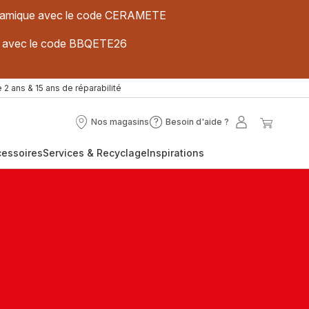
 céramique avec le code CERAMETE
ues avec le code BBQETE26
 2 ans & 15 ans de réparabilité
Nos magasins
Besoin d'aide ?
Nos
Besoin
Mon
Mon
magasins
d'aide
compte
panier
cessoires
Services & Recyclage
Inspirations
?