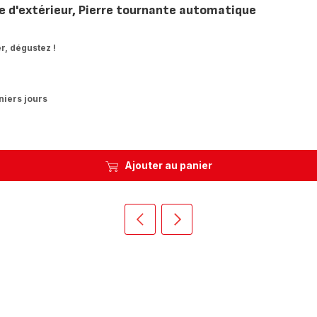
ue d'extérieur, Pierre tournante automatique
r, dégustez !
niers jours
Ajouter au panier
Précédent
Suivant
Homepage
Homepage