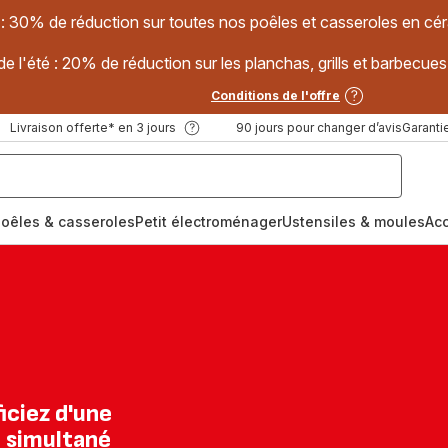
 : 30% de réduction sur toutes nos poêles et casseroles en
e l'été : 20% de réduction sur les planchas, grills et barbec
Conditions de l'offre
Livraison offerte* en 3 jours
90 jours pour changer d’avis
Garantie
oêles & casseroles
Petit électroménager
Ustensiles & moules
Ac
iciez d'une
 simultané