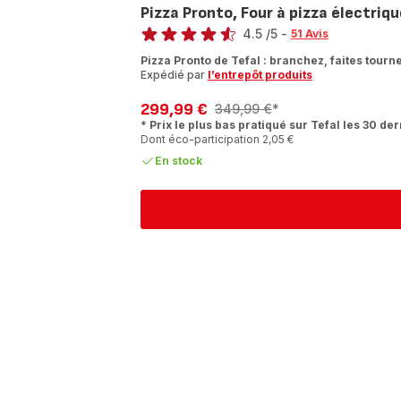
Pizza Pronto, Four à pizza électriq
Note
4.5
/5
-
51 Avis
ratings.4.5
Pizza Pronto de Tefal : branchez, faites tourne
Expédié par
l’entrepôt produits
299,99 €
349,99 €
*
Prix
Prix
* Prix le plus bas pratiqué sur Tefal les 30 der
avec
initial
Dont éco-participation 2,05 €
réduction
En stock