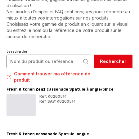
d’utilisation !
Nos modes d’emploi et FAQ sont conçues pour répondre au
mieux à toutes vos interrogations sur nos produits.
Choisissez votre gamme de produit en cliquant sur le visuel
ou entrez le nom ou la référence de votre produit sur le
moteur de recherche.
Je recherche
Rechercher
Comment trouver ma référence de
produit
Fresh Kitchen 2en1 cassonade Spatule à angle/pince
Ref: K0260514
Réf. SAV: K0260514
Fresh
Fre
Kitchen
Kit
2en1
2en
cassonade
cas
Spatule
Spa
à
à
Fresh Kitchen cassonade Spatule longue
angle/pince
ang