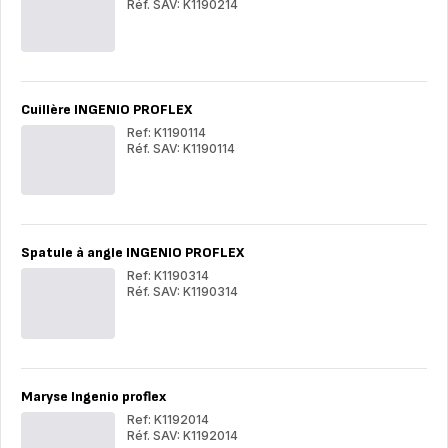
Réf. SAV: K1190214
Louche
Lou
INGENIO
IN
PROFLEX
PR
Cuillère INGENIO PROFLEX
Ref: K1190114
Réf. SAV: K1190114
Cuillère
Cuil
INGENIO
IN
PROFLEX
PR
Spatule à angle INGENIO PROFLEX
Ref: K1190314
Réf. SAV: K1190314
Spatule
Spa
à
à
angle
ang
INGENIO
IN
PROFLEX
PR
Maryse Ingenio proflex
Ref: K1192014
Réf. SAV: K1192014