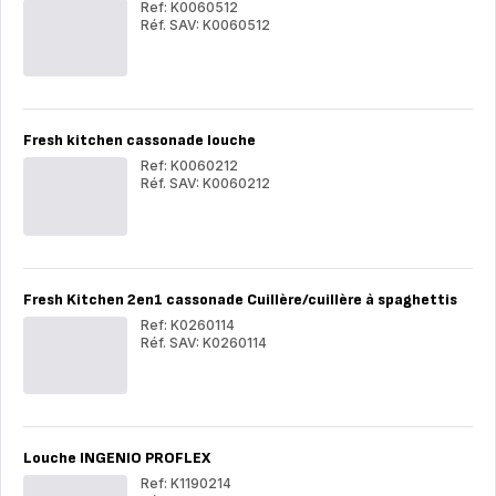
Ref: K0060512
Réf. SAV: K0060512
Fresh
Fre
Kitchen
Kit
cassonade
cas
Spatule
Spa
longue
lon
Fresh kitchen cassonade louche
Ref: K0060212
Réf. SAV: K0060212
Fresh
Fre
kitchen
kit
cassonade
cas
louche
lou
Fresh Kitchen 2en1 cassonade Cuillère/cuillère à spaghettis
Ref: K0260114
Réf. SAV: K0260114
Fresh
Fre
Kitchen
Kit
2en1
2en
cassonade
cas
Cuillère/cuillère
Cuil
à
à
Louche INGENIO PROFLEX
spaghettis
spa
Ref: K1190214