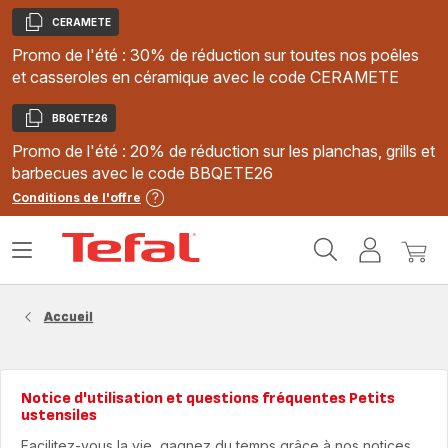
CERAMETE
Copier
Promo de l'été : 30% de réduction sur toutes nos poêles
et casseroles en céramique avec le code CERAMETE
BBQETE26
Copier
Promo de l'été : 20% de réduction sur les planchas, grills et
barbecues avec le code BBQETE26
Conditions de l'offre
Accueil
Ouvrir
Mon
Mon
Tefal
le
compte
panie
menu
Accueil
Notice d'utilisation et questions fréquentes Petits
ustensiles
Facilitez-vous la vie, gagnez du temps grâce à nos notices