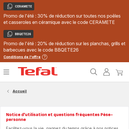
CERAMETE
Copier
Promo de l'été : 30% de réduction sur toutes nos poêles
et casseroles en céramique avec le code CERAMETE
BBQETE26
Copier
Promo de l'été : 20% de réduction sur les planchas, grills et
barbecues avec le code BBQETE26
Conditions de l'offre
Accueil
Ouvrir
Mon
Mon
Tefal
le
compte
panie
menu
Accueil
Notice d'utilisation et questions fréquentes Pèse-
personne
Facilitez-vous la vie, gagnez du temps grâce à nos notices