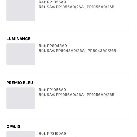
Ref: PP1055A9
Réf. SAV: PP1055A9/26A
,
PP1055A9/26B
PREMIO
PR
LUMINANCE
Ref: PP8043A9
Réf. SAV: PP8043A9/26A
,
PP8043A9/26B
LUMINANCE
LU
PREMIO BLEU
Ref: PP1056A9
Réf. SAV: PP1056A9/26A
,
PP1056A9/26B
PREMIO
PR
BLEU
BL
OPALIS
Ref: PP3100A9