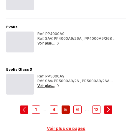
BODYSIGNAL
BO
Evolis
Ref: PP4000A9
Réf. SAV: PP4000A9/26A
,
PP4000A9/26B
...
Voir plus...
Evo
Evolis Glass 3
Ref: PP5000A9
Réf. SAV: PP5000A9/26
,
PP5000A9/26A
...
Voir plus...
Evo
Gla
3
1
...
4
5
6
...
12
navigation.pagination.actions.prev
-
-
-
-
-
navigation.
navigation.pagination.a11y.page
navigation.pagination.a11y.page
navigation.pagination.a11y.pag
navigation.pagination.a11
navigation.pagin
Voir plus de pages