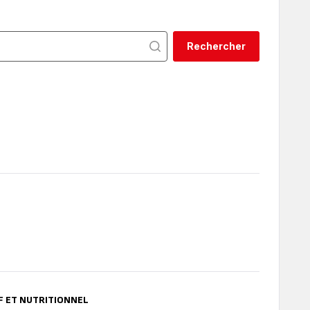
Rechercher
Premiss
-
Collection
Pretty
Pink
CLASSIC
-
Collection
Copper
Forever
F ET NUTRITIONNEL