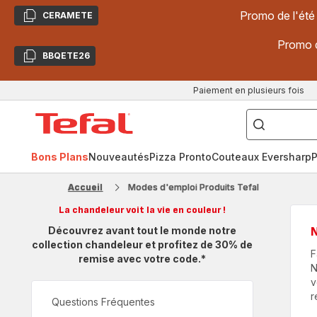
Promo de l'été
CERAMETE
Copier
Promo d
BBQETE26
Copier
Paiement en plusieurs fois
["Poêles
inox,
Accueil
Cake
Factory,
Tefal
Planchas,
Céramique..."]
Bons Plans
Nouveautés
Pizza Pronto
Couteaux Eversharp
P
Accueil
Modes d'emploi Produits Tefal
La chandeleur voit la vie en couleur !
Découvrez avant tout le monde notre
N
collection chandeleur et profitez de 30% de
F
remise avec votre code.*
N
v
r
Questions Fréquentes