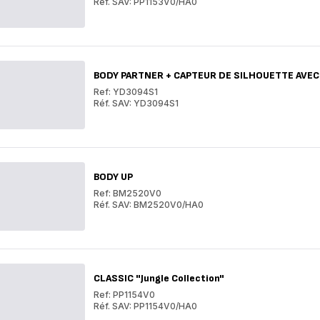
Réf. SAV: PP1153V0/HA0
CLASSIC
-
CLASSIC
Collection
-
Silver
Collection
Mosaic
Silver
Mosaic
BODY PARTNER + CAPTEUR DE SILHOUETTE AVE
Ref: YD3094S1
Réf. SAV: YD3094S1
BODY
PARTNER
BODY
+
PARTNER
CAPTEUR
+
DE
CAPTEUR
SILHOUETTE
DE
BODY UP
AVEC
SILHOUETTE
COACHING
AVEC
Ref: BM2520V0
SPORTIF
COACHING
Réf. SAV: BM2520V0/HA0
ET
SPORTIF
BODY
NUTRITIONNEL
ET
UP
BODY
NUTRITIONNEL
UP
CLASSIC "Jungle Collection"
Ref: PP1154V0
Réf. SAV: PP1154V0/HA0
CLASSIC