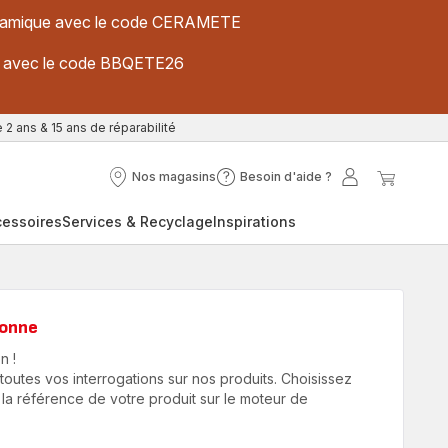
 céramique avec le code CERAMETE
ues avec le code BBQETE26
 2 ans & 15 ans de réparabilité
Nos magasins
Besoin d'aide ?
Nos
Besoin
Mon
Mon
magasins
d'aide
compte
panier
cessoires
Services & Recyclage
Inspirations
?
sonne
n !
utes vos interrogations sur nos produits. Choisissez
 la référence de votre produit sur le moteur de