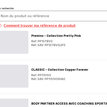
e recherche
Comment trouver ma référence de produit
Premiss - Collection Pretty Pink
Ref: PP1078V0
Réf. SAV: PP1078V0/JF0
Premiss
-
Premiss
Collection
-
Pretty
Collection
Pink
Pretty
Pink
CLASSIC - Collection Copper Forever
Ref: PP1151V0
Réf. SAV: PP1151V0/HA0
CLASSIC
-
CLASSIC
Collection
-
Copper
Collection
Forever
Copper
Forever
BODY PARTNER ACCESS AVEC COACHING SPORTI