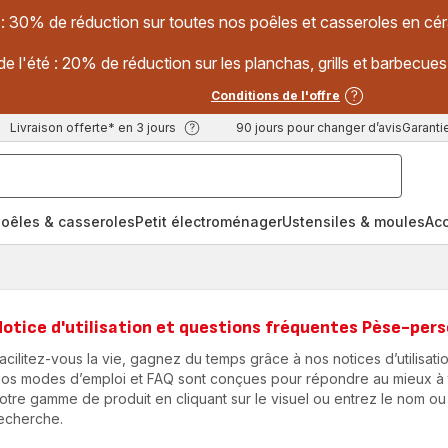
 : 30% de réduction sur toutes nos poêles et casseroles en
e l'été : 20% de réduction sur les planchas, grills et barbec
Conditions de l'offre
Livraison offerte* en 3 jours
90 jours pour changer d’avis
Garantie
oêles & casseroles
Petit électroménager
Ustensiles & moules
Ac
otice d'utilisation et questions fréquentes Pèse-per
acilitez-vous la vie, gagnez du temps grâce à nos notices d’utilisatio
os modes d’emploi et FAQ sont conçues pour répondre au mieux à to
otre gamme de produit en cliquant sur le visuel ou entrez le nom ou
echerche.