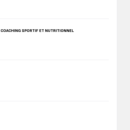
-
Collection
Silver
Mosaic
C COACHING SPORTIF ET NUTRITIONNEL
BODY
PARTNER
+
CAPTEUR
DE
SILHOUETT
AVEC
COACHING
SPORTIF
ET
BODY
NUTRITION
UP
CLASSIC
"Jungle