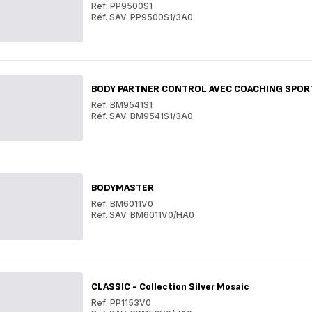
Ref: PP9500S1
Réf. SAV: PP9500S1/3A0
BODY
PARTNER
BODY
ACCESS
PARTNER
AVEC
ACCESS
COACHING
AVEC
SPORTIF
COACHING
BODY PARTNER CONTROL AVEC COACHING SPORT
ET
SPORTIF
NUTRITIONNEL
ET
Ref: BM9541S1
NUTRITIONNEL
Réf. SAV: BM9541S1/3A0
BODY
PARTNER
BODY
CONTROL
PARTNER
AVEC
CONTROL
COACHING
AVEC
SPORTIF
COACHING
BODYMASTER
ET
SPORTIF
NUTRITIONNEL
ET
Ref: BM6011V0
NUTRITIONNEL
Réf. SAV: BM6011V0/HA0
BODYMASTER
BODYMASTER
CLASSIC - Collection Silver Mosaic
Ref: PP1153V0