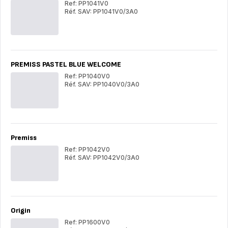
Ref: PP1041V0
Réf. SAV: PP1041V0/3A0
GLASS
GL
CLASSIC
CL
PREMISS PASTEL BLUE WELCOME
Ref: PP1040V0
Réf. SAV: PP1040V0/3A0
PREMISS
PR
PASTEL
PA
BLUE
BL
WELCOME
WE
Premiss
Ref: PP1042V0
Réf. SAV: PP1042V0/3A0
Premiss
Pre
Origin
Ref: PP1600V0