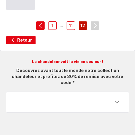
Goodvibes
Goo
HEALTH
HE
1
...
11
12
navigation.pagination.actions.prev
-
-
-
navigation.paginat
navigation.pagination.a11y.page
navigation.pagination.a11y.pa
navigation.pagination.a
Retour
La chandeleur voit la vie en couleur !
Découvrez avant tout le monde notre collection
chandeleur et profitez de 30% de remise avec votre
code.*