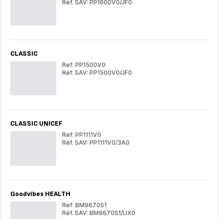
Réf. SAV: PP1600V0/JF0
Origin
Ori
CLASSIC
Ref: PP1500V0
Réf. SAV: PP1500V0/JF0
CLASSIC
CL
CLASSIC UNICEF
Ref: PP1111V0
Réf. SAV: PP1111V0/3A0
CLASSIC
CL
UNICEF
UN
Goodvibes HEALTH
Ref: BM9670S1
Réf. SAV: BM9670S1/UX0