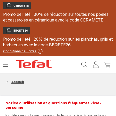
CERAMETE
Copier
Promo de l'été : 30% de réduction sur toutes nos poêles
et casseroles en céramique avec le code CERAMETE
BBQETE26
Copier
Promo de l'été : 20% de réduction sur les planchas, grills et
barbecues avec le code BBQETE26
Conditions de l'offre
Accueil
Ouvrir
Mon
Mon
Tefal
le
compte
panie
menu
Accueil
Notice d'utilisation et questions fréquentes Pèse-
personne
Facilitez-vous la vie, gagnez du temps grâce à nos notices