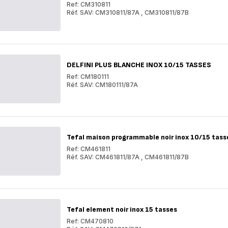
Ref: CM310811
Réf. SAV: CM310811/87A
,
CM310811/87B
EQUINOX
NOIR
EQUINOX
INOX
NOIR
10/15
INOX
TASSES
10/15
TASSES
DELFINI PLUS BLANCHE INOX 10/15 TASSES
Ref: CM180111
Réf. SAV: CM180111/87A
DELFINI
PLUS
DELFINI
BLANCHE
PLUS
INOX
BLANCHE
10/15
INOX
TASSES
10/15
Tefal maison programmable noir inox 10/15 tass
TASSES
Ref: CM461811
Réf. SAV: CM461811/87A
,
CM461811/87B
Tefal
maison
Tefal
programmable
maison
noir
programmable
inox
noir
10/15
inox
Tefal element noir inox 15 tasses
tasses
10/15
tasses
Ref: CM470810