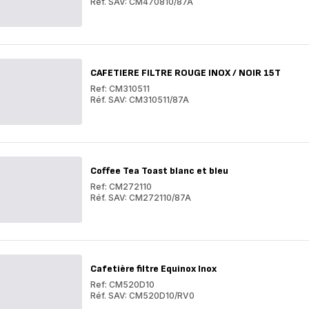
Réf. SAV: CM470810/87A
Tefal
element
Tefal
noir
element
inox
noir
15
inox
tasses
15
CAFETIERE FILTRE ROUGE INOX / NOIR 15T
tasses
Ref: CM310511
Réf. SAV: CM310511/87A
CAFETIERE
FILTRE
CAFETIERE
ROUGE
FILTRE
INOX
ROUGE
/
INOX
NOIR
/
Coffee Tea Toast blanc et bleu
15T
NOIR
15T
Ref: CM272110
Réf. SAV: CM272110/87A
Coffee
Tea
Coffee
Toast
Tea
blanc
Toast
et
blanc
bleu
et
Cafetière filtre Equinox Inox
bleu
Ref: CM520D10
Réf. SAV: CM520D10/RV0
Cafetière