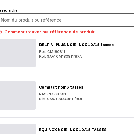
e recherche
Comment trouver ma référence de produit
DELFINI PLUS NOIR INOX 10/15 tasses
Ref: CM180811
Réf. SAV: CM180811/87A
DELFINI
PLUS
DELFINI
NOIR
PLUS
INOX
NOIR
10/15
INOX
tasses
10/15
Compact noir 6 tasses
tasses
Ref: CM340811
Réf. SAV: CM340811/9Q0
Compact
noir
Compact
6
noir
tasses
6
tasses
EQUINOX NOIR INOX 10/15 TASSES