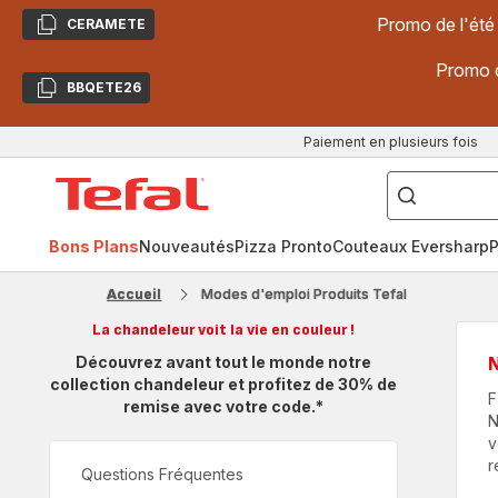
Promo de l'été
CERAMETE
Copier
Promo d
BBQETE26
Copier
Paiement en plusieurs fois
["Poêles
inox,
Accueil
Cake
Factory,
Tefal
Planchas,
Céramique..."]
Bons Plans
Nouveautés
Pizza Pronto
Couteaux Eversharp
P
Accueil
Modes d'emploi Produits Tefal
La chandeleur voit la vie en couleur !
Découvrez avant tout le monde notre
N
collection chandeleur et profitez de 30% de
F
remise avec votre code.*
N
v
r
Questions Fréquentes