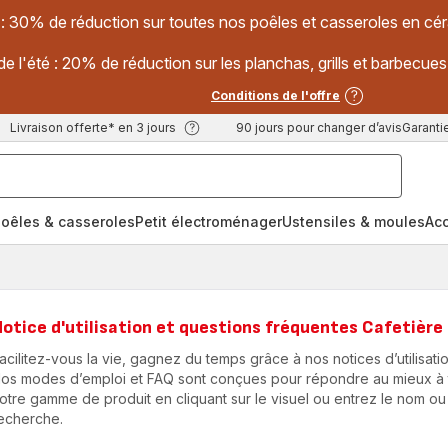
 : 30% de réduction sur toutes nos poêles et casseroles en
e l'été : 20% de réduction sur les planchas, grills et barbec
Conditions de l'offre
Livraison offerte* en 3 jours
90 jours pour changer d’avis
Garantie
oêles & casseroles
Petit électroménager
Ustensiles & moules
Ac
otice d'utilisation et questions fréquentes Cafetière
acilitez-vous la vie, gagnez du temps grâce à nos notices d’utilisatio
os modes d’emploi et FAQ sont conçues pour répondre au mieux à to
otre gamme de produit en cliquant sur le visuel ou entrez le nom ou
echerche.