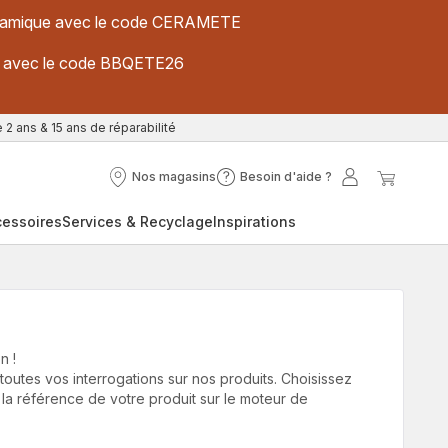
 céramique avec le code CERAMETE
ues avec le code BBQETE26
 2 ans & 15 ans de réparabilité
Nos magasins
Besoin d'aide ?
Nos
Besoin
Mon
Mon
magasins
d'aide
compte
panier
cessoires
Services & Recyclage
Inspirations
?
n !
utes vos interrogations sur nos produits. Choisissez
 la référence de votre produit sur le moteur de