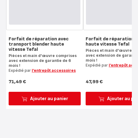
Forfait de réparation avec
Forfait de réparation 
transport blender haute
haute vitesse Tefal
vitesse Tefal
Pièces et main d'œuvre c
avec extension de garantie
Pièces et main d'œuvre comprises
mois !
avec extension de garantie de 6
Expédié par
l’entrepôt acc
mois !
Expédié par
l’entrepôt accessoires
71,49 €
47,99 €
Prix
Prix
Ajouter au panier
Ajouter au pa