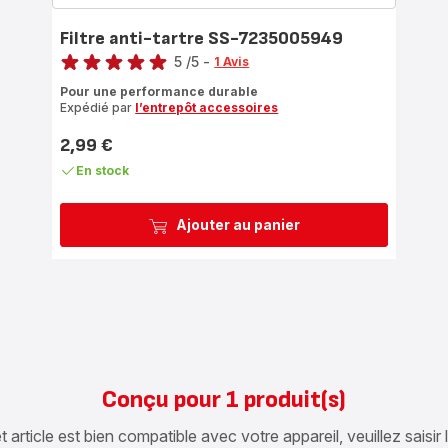
Filtre anti-tartre SS-7235005949
Note
5
/5
-
1 Avis
Avis
Pour une performance durable
5
Expédié par
l’entrepôt accessoires
étoiles
(moyenne)
2,99 €
Prix
En stock
Ajouter au panier
Conçu pour 1 produit(s)
article est bien compatible avec votre appareil, veuillez saisir