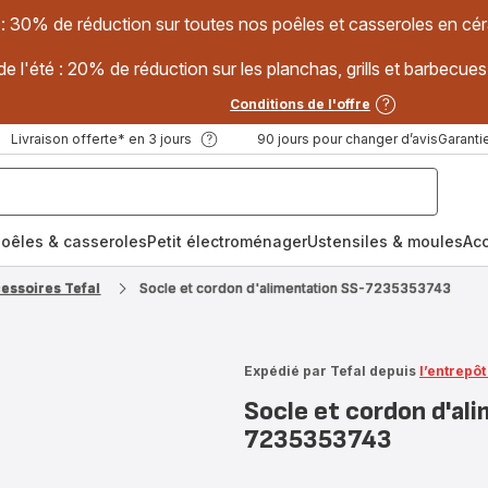
 : 30% de réduction sur toutes nos poêles et casseroles en
e l'été : 20% de réduction sur les planchas, grills et barbec
Conditions de l'offre
Livraison offerte* en 3 jours
90 jours pour changer d’avis
Garantie
oêles & casseroles
Petit électroménager
Ustensiles & moules
Ac
cessoires Tefal
Socle et cordon d'alimentation SS-7235353743
Expédié par Tefal depuis
l’entrepô
Socle et cordon d'al
7235353743