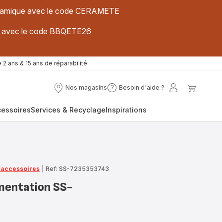
 céramique avec le code CERAMETE
ues avec le code BBQETE26
 2 ans & 15 ans de réparabilité
Nos magasins
Besoin d'aide ?
Nos
Besoin
Mon
Mon
magasins
d'aide
compte
panier
cessoires
Services & Recyclage
Inspirations
?
t accessoires
|
Ref: SS-7235353743
imentation SS-