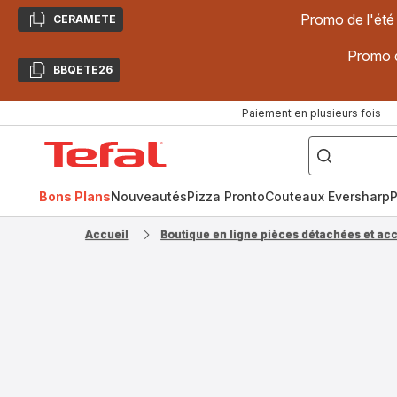
Promo de l'été
CERAMETE
Copier
Promo d
BBQETE26
Copier
Paiement en plusieurs fois
["Poêles
inox,
Accueil
Cake
Factory,
Tefal
Planchas,
Céramique..."]
Bons Plans
Nouveautés
Pizza Pronto
Couteaux Eversharp
P
Accueil
Boutique en ligne pièces détachées et ac