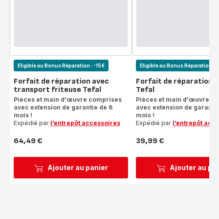
Eligible au Bonus Réparation : -15€
Eligible au Bonus Réparation : 
Forfait de réparation avec
Forfait de réparation f
transport friteuse Tefal
Tefal
Pièces et main d'œuvre comprises
Pièces et main d'œuvre c
avec extension de garantie de 6
avec extension de garantie
mois !
mois !
Expédié par
l’entrepôt accessoires
Expédié par
l’entrepôt acc
64,49 €
39,99 €
Prix
Prix
Ajouter au panier
Ajouter au pa