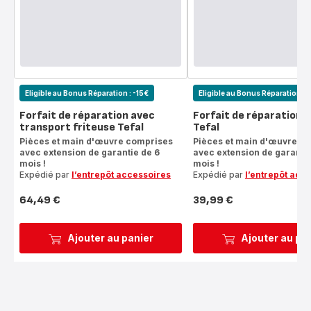
Eligible au Bonus Réparation : -15€
Eligible au Bonus Réparation : 
Forfait de réparation avec
Forfait de réparation f
transport friteuse Tefal
Tefal
Pièces et main d'œuvre comprises
Pièces et main d'œuvre c
avec extension de garantie de 6
avec extension de garantie
mois !
mois !
Expédié par
l’entrepôt accessoires
Expédié par
l’entrepôt acc
64,49 €
39,99 €
Prix
Prix
Ajouter au panier
Ajouter au pa