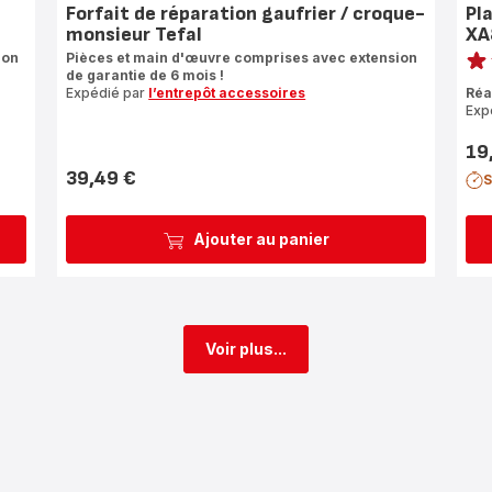
Forfait de réparation gaufrier / croque-
Pl
monsieur Tefal
XA
Note
ion
Pièces et main d'œuvre comprises avec extension
de garantie de 6 mois !
rati
Expédié par
l’entrepôt accessoires
Réa
Exp
19
Prix
39,49 €
S
Prix
Ajouter au panier
Voir plus...