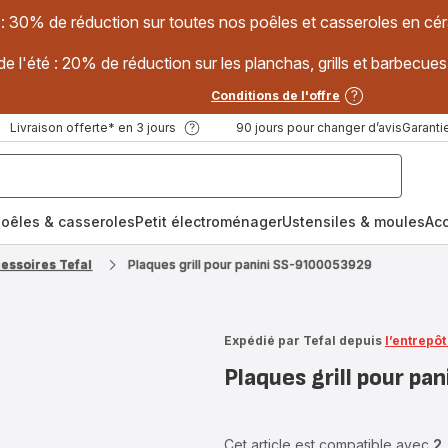
 : 30% de réduction sur toutes nos poêles et casseroles en
e l'été : 20% de réduction sur les planchas, grills et barbec
Conditions de l'offre
Livraison offerte* en 3 jours
90 jours pour changer d’avis
Garantie
oêles & casseroles
Petit électroménager
Ustensiles & moules
Ac
cessoires Tefal
Plaques grill pour panini SS-9100053929
Expédié par Tefal depuis
l’entrepô
Plaques grill pour p
Cet article est compatible avec
2