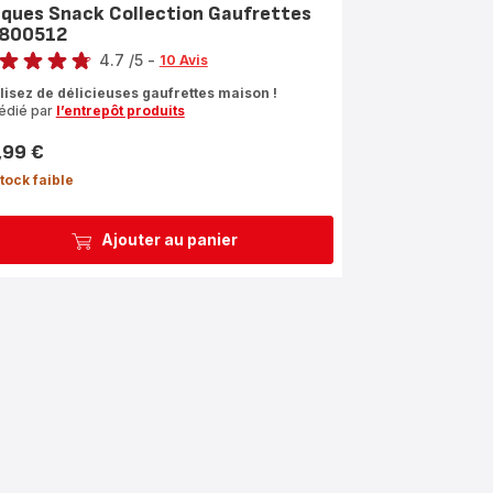
aques Snack Collection Gaufrettes
800512
4.7
/5
-
10 Avis
ngs.4.7
lisez de délicieuses gaufrettes maison !
édié par
l’entrepôt produits
,99 €
tock faible
Ajouter au panier