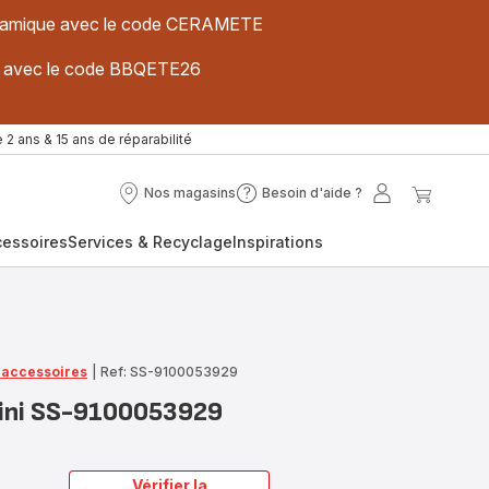
 céramique avec le code CERAMETE
ues avec le code BBQETE26
 2 ans & 15 ans de réparabilité
Nos magasins
Besoin d'aide ?
Nos
Besoin
Mon
Mon
magasins
d'aide
compte
panier
cessoires
Services & Recyclage
Inspirations
?
t accessoires
|
Ref: SS-9100053929
anini SS-9100053929
Vérifier la