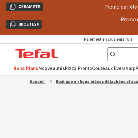
Promo de l'été
CERAMETE
Copier
Promo d
BBQETE26
Copier
Paiement en plusieurs fois
["Poêles
inox,
Accueil
Cake
Factory,
Tefal
Planchas,
Céramique..."]
Bons Plans
Nouveautés
Pizza Pronto
Couteaux Eversharp
P
Accueil
Boutique en ligne pièces détachées et ac