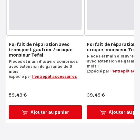
Forfait de réparation avec
Forfait de réparation g
transport gaufrier / croque-
croque-monsieur Tefal
monsieur Tefal
Pièces et main d'œuvre c
avec extension de garantie
Pièces et main d'œuvre comprises
mois !
avec extension de garantie de 6
Expédié par
l’entrepôt acc
mois !
Expédié par
l’entrepôt accessoires
59,49 €
39,49 €
Prix
Prix
Ajouter au panier
Ajouter au pa