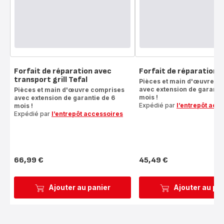
Forfait de réparation avec
Forfait de réparation gr
transport grill Tefal
Pièces et main d'œuvre c
avec extension de garantie
Pièces et main d'œuvre comprises
mois !
avec extension de garantie de 6
Expédié par
l’entrepôt acc
mois !
Expédié par
l’entrepôt accessoires
66,99 €
45,49 €
Prix
Prix
Ajouter au panier
Ajouter au pa