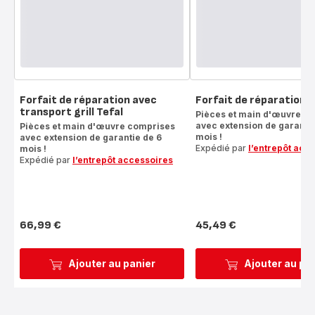
Forfait de réparation avec
Forfait de réparation gr
transport grill Tefal
Pièces et main d'œuvre c
avec extension de garantie
Pièces et main d'œuvre comprises
mois !
avec extension de garantie de 6
Expédié par
l’entrepôt acc
mois !
Expédié par
l’entrepôt accessoires
66,99 €
45,49 €
Prix
Prix
Ajouter au panier
Ajouter au pa