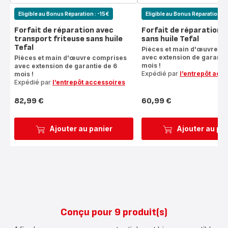
Eligible au Bonus Réparation : -15€
Eligible au Bonus Réparation : 
Forfait de réparation avec
Forfait de réparation f
transport friteuse sans huile
sans huile Tefal
Tefal
Pièces et main d'œuvre c
avec extension de garantie
Pièces et main d'œuvre comprises
mois !
avec extension de garantie de 6
Expédié par
l’entrepôt acc
mois !
Expédié par
l’entrepôt accessoires
82,99 €
60,99 €
Prix
Prix
Ajouter au panier
Ajouter au pa
Conçu pour 9 produit(s)