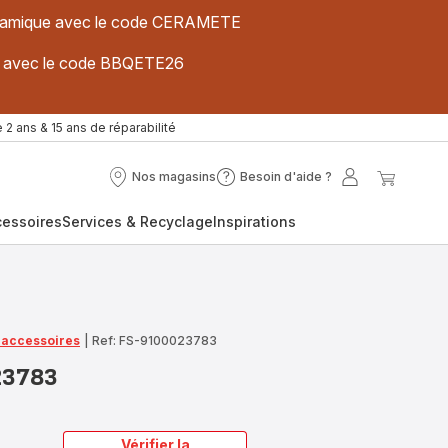
 céramique avec le code CERAMETE
ues avec le code BBQETE26
 2 ans & 15 ans de réparabilité
Nos magasins
Besoin d'aide ?
Nos
Besoin
Mon
Mon
magasins
d'aide
compte
panier
cessoires
Services & Recyclage
Inspirations
?
t accessoires
|
Ref: FS-9100023783
23783
Vérifier la