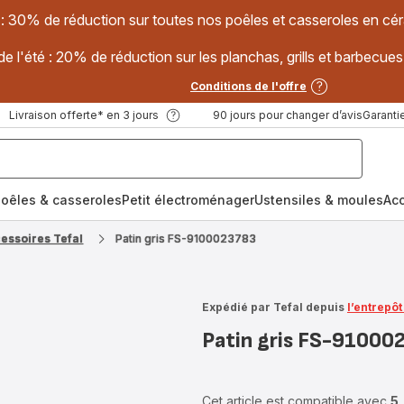
 : 30% de réduction sur toutes nos poêles et casseroles en
e l'été : 20% de réduction sur les planchas, grills et barbec
Conditions de l'offre
Livraison offerte* en 3 jours
90 jours pour changer d’avis
Garantie
oêles & casseroles
Petit électroménager
Ustensiles & moules
Ac
cessoires Tefal
Patin gris FS-9100023783
Expédié par Tefal depuis
l’entrepô
Patin gris FS-91000
Cet article est compatible avec
5