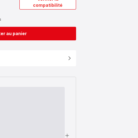
compatibilité
s
er au panier