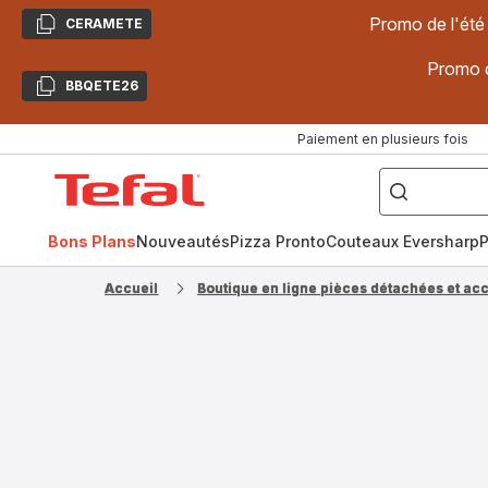
Promo de l'été
CERAMETE
Copier
Promo d
BBQETE26
Copier
Paiement en plusieurs fois
["Poêles
inox,
Accueil
Cake
Factory,
Tefal
Planchas,
Céramique..."]
Bons Plans
Nouveautés
Pizza Pronto
Couteaux Eversharp
P
Accueil
Boutique en ligne pièces détachées et ac