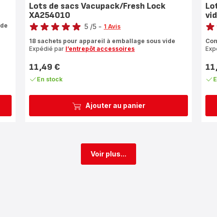
Lots de sacs Vacupack/Fresh Lock
Lo
XA254010
vi
Note
Note
 de
5
/5
-
1 Avis
Avis
rati
18 sachets pour appareil à emballage sous vide
Con
5
Expédié par
l’entrepôt accessoires
Exp
étoiles
(moyenne)
11,49 €
11
Prix
Prix
En stock
E
Ajouter au panier
Voir plus...