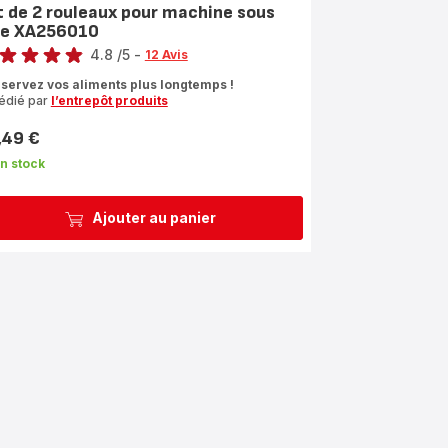
t de 2 rouleaux pour machine sous
de XA256010
4.8
/5
-
12 Avis
ngs.4.8
servez vos aliments plus longtemps !
édié par
l’entrepôt produits
,49 €
n stock
Ajouter au panier