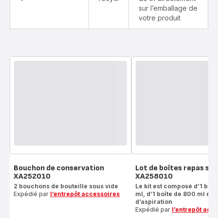
sur l’emballage de
votre produit
Bouchon de conservation
Lot de boîtes repas sou
XA252010
XA258010
2 bouchons de bouteille sous vide
Le kit est composé d’1 boî
Expédié par
l’entrepôt accessoires
ml, d’1 boîte de 800 ml et d
d’aspiration
Expédié par
l’entrepôt acc