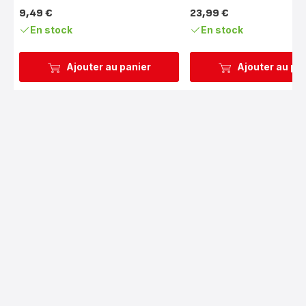
9,49 €
23,99 €
Prix
Prix
En stock
En stock
Ajouter au panier
Ajouter au pa