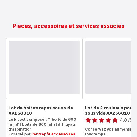
Pièces, accessoires et services associés
Lot de boîtes repas sous vide
Lot de 2 rouleaux pour
XA258010
sous vide XA256010
Note
Le kit est composé d’1 boîte de 600
4.8
/5
-
ml, d’1 boîte de 800 ml et d’1 tuyau
ratings.4.8
d’aspiration
Conservez vos aliments pl
Expédié par
l’entrepôt accessoires
longtemps !