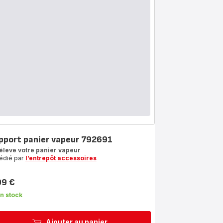
pport panier vapeur 792691
éleve votre panier vapeur
édié par
l’entrepôt accessoires
99 €
n stock
Ajouter au panier