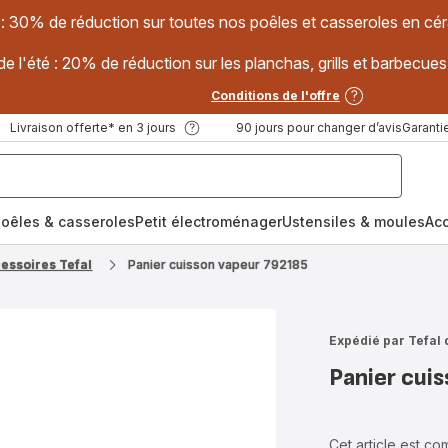
 : 30% de réduction sur toutes nos poêles et casseroles en
e l'été : 20% de réduction sur les planchas, grills et barbec
Conditions de l'offre
Livraison offerte* en 3 jours
90 jours pour changer d’avis
Garantie
oêles & casseroles
Petit électroménager
Ustensiles & moules
Ac
cessoires Tefal
Panier cuisson vapeur 792185
Expédié par Tefal 
Panier cui
Cet article est c