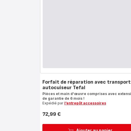
Forfait de réparation avec transport
autocuiseur Tefal
Pièces et main d'œuvre comprises avec extens
de garantie de 6 mois !
Expédié par
l’entrepôt accessoires
72,99 €
Prix
Ajouter au panier