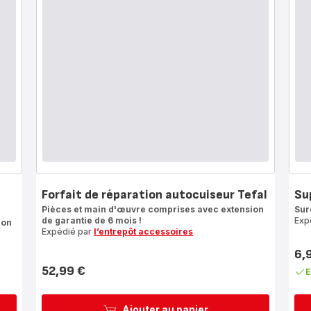
Forfait de réparation autocuiseur Tefal
Su
Pièces et main d'œuvre comprises avec extension
Sur
de garantie de 6 mois !
Exp
ion
Expédié par
l’entrepôt accessoires
6,
Prix
52,99 €
E
Prix
Ajouter au panier