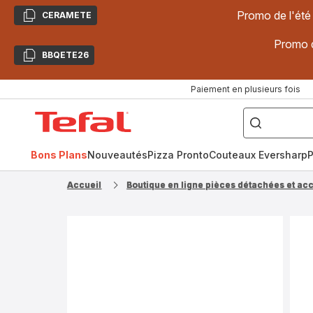
Promo de l'été
CERAMETE
Copier
Promo d
BBQETE26
Copier
Paiement en plusieurs fois
["Poêles
inox,
Accueil
Cake
Factory,
Tefal
Planchas,
Céramique..."]
Bons Plans
Nouveautés
Pizza Pronto
Couteaux Eversharp
P
Accueil
Boutique en ligne pièces détachées et ac