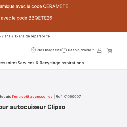
 céramique avec le code CERAMETE
ues avec le code BBQETE26
 2 ans & 15 ans de réparabilité
Nos magasins
Besoin d'aide ?
Nos
Besoin
Mon
Mon
magasins
d'aide
compte
panier
cessoires
Services & Recyclage
Inspirations
?
depuis
l’entrepôt accessoires
|
Ref: X1060007
our autocuiseur Clipso