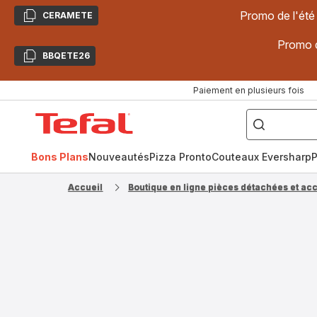
Promo de l'été
CERAMETE
Copier
Promo d
BBQETE26
Copier
Paiement en plusieurs fois
["Poêles
inox,
Accueil
Cake
Factory,
Tefal
Planchas,
Céramique..."]
Bons Plans
Nouveautés
Pizza Pronto
Couteaux Eversharp
P
Accueil
Boutique en ligne pièces détachées et ac