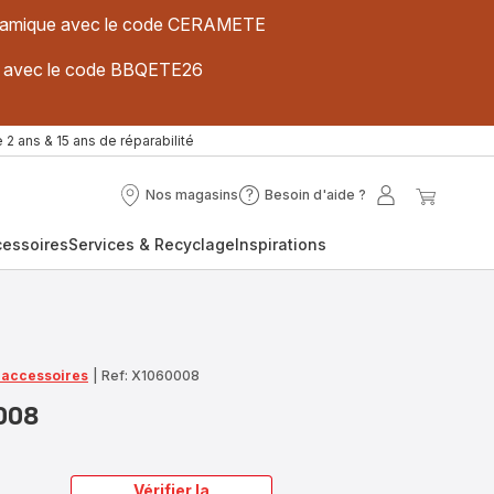
 céramique avec le code CERAMETE
ues avec le code BBQETE26
 2 ans & 15 ans de réparabilité
Nos magasins
Besoin d'aide ?
Nos
Besoin
Mon
Mon
magasins
d'aide
compte
panier
cessoires
Services & Recyclage
Inspirations
?
t accessoires
|
Ref: X1060008
008
Vérifier la