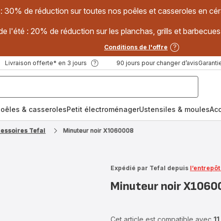
 : 30% de réduction sur toutes nos poêles et casseroles en
e l'été : 20% de réduction sur les planchas, grills et barbec
Conditions de l'offre
Livraison offerte* en 3 jours
90 jours pour changer d’avis
Garantie
oêles & casseroles
Petit électroménager
Ustensiles & moules
Ac
cessoires Tefal
Minuteur noir X1060008
Expédié par Tefal depuis
l’entrepô
Minuteur noir X1060
Cet article est compatible avec
11