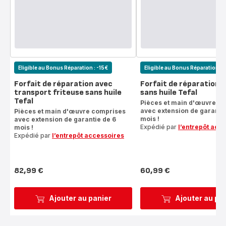
Eligible au Bonus Réparation : -15€
Eligible au Bonus Réparation : 
Forfait de réparation avec
Forfait de réparation f
transport friteuse sans huile
sans huile Tefal
Tefal
Pièces et main d'œuvre c
avec extension de garantie
Pièces et main d'œuvre comprises
mois !
avec extension de garantie de 6
Expédié par
l’entrepôt acc
mois !
Expédié par
l’entrepôt accessoires
82,99 €
60,99 €
Prix
Prix
Ajouter au panier
Ajouter au pa