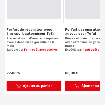
Forfait de réparation avec
Forfait de réparation
transport autocuiseur Tefal
autocuiseur Tefal
Pièces et main d'œuvre comprises
Pièces et main d'œuvre c
avec extension de garantie de 6
avec extension de garantie
mois !
mois !
Expédié par
l’entrepôt accessoires
Expédié par
l’entrepôt acc
72,99 €
52,99 €
Prix
Prix
Ajouter au panier
Ajouter au pa