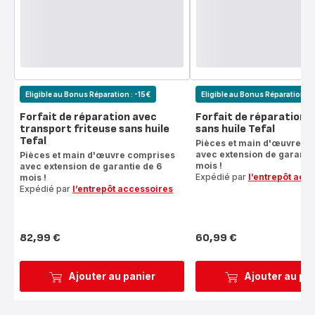
Eligible au Bonus Réparation : -15€
Eligible au Bonus Réparation : 
Forfait de réparation avec
Forfait de réparation f
transport friteuse sans huile
sans huile Tefal
Tefal
Pièces et main d'œuvre c
avec extension de garantie
Pièces et main d'œuvre comprises
mois !
avec extension de garantie de 6
Expédié par
l’entrepôt acc
mois !
Expédié par
l’entrepôt accessoires
82,99 €
60,99 €
Prix
Prix
Ajouter au panier
Ajouter au pa