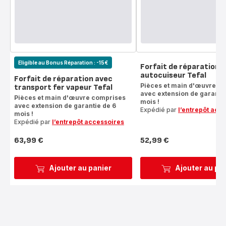
Eligible au Bonus Réparation : -15€
Forfait de réparation
autocuiseur Tefal
Forfait de réparation avec
Pièces et main d'œuvre c
transport fer vapeur Tefal
avec extension de garantie
Pièces et main d'œuvre comprises
mois !
avec extension de garantie de 6
Expédié par
l’entrepôt acc
mois !
Expédié par
l’entrepôt accessoires
63,99 €
52,99 €
Prix
Prix
Ajouter au panier
Ajouter au pa