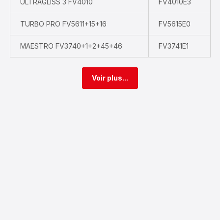
ULTRAGLISS 3 FV4010
FV4010E3
TURBO PRO FV5611+15+16
FV5615E0
MAESTRO FV3740+1+2+45+46
FV3741E1
Voir plus...