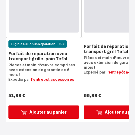
Eligible au Bonus Réparation : -15€
Forfait de réparation 
transport grill Tefal
Forfait de réparation avec
Pièces et main d'œuvre c
transport grille-pain Tefal
avec extension de garantie
Pièces et main d'œuvre comprises
mois !
avec extension de garantie de 6
Expédié par
l’entrepôt acc
mois !
Expédié par
l’entrepôt accessoires
51,99 €
66,99 €
Prix
Prix
Ajouter au panier
Ajouter au pa