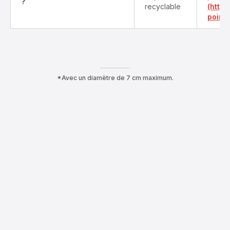
?
recyclable
(http
point-
*Avec un diamètre de 7 cm maximum.