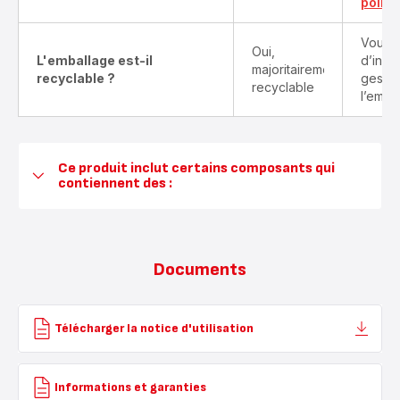
point-
Vous t
Oui,
L'emballage est-il
d’info
majoritairement
recyclable ?
gestes
recyclable
l’emba
Ce produit inclut certains composants qui
contiennent des :
Documents
Télécharger la notice d'utilisation
Informations et garanties