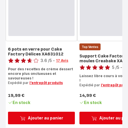
Top Ventes
6 pots en verre pour Cake
Factory Délices XA631012
Note
Support Cake Factory 
3.6
/5
-
17 Avis
moules Creabake XA6
Note
ratings.3.6
5
/5
-
4 
Pour des recettes de crème dessert
Avis
encore plus onctueuses et
Laissez libre cours à votre
savoureuses !
5
!
Expédié par
l’entrepôt produits
étoiles
Expédié par
l’entrepôt prod
(moyenne)
19,99 €
14,99 €
Prix
Prix
En stock
En stock
Ajouter au panier
Ajouter au pa