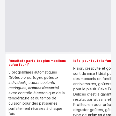
Résultats parfaits : plus moelleux
Idéal pour toute la famill
qu'au four !*
Plaisir, créativité et gou
5 programmes automatiques
sont de mise ! Idéal pour
(Gâteau à partager, gâteaux
des moments en famille :
individuels, cœurs coulants,
anniversaires, goûters ou
meringues,
crèmes desserts
)
pour le plaisir. Cake Fact
avec contrôle électronique de la
Délices c'est la garantie
température et du temps de
résultat parfait sans effort
cuisson pour des pâtisseries
Profitez-en pour prépare
parfaitement réussies à chaque
déguster goûters, gâteau
fois.
type de
crèmes desser