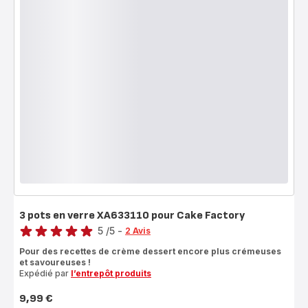
3 pots en verre XA633110 pour Cake Factory
Note
5
/5
-
2 Avis
Avis
Pour des recettes de crème dessert encore plus crémeuses
5
et savoureuses !
étoiles
Expédié par
l’entrepôt produits
(moyenne)
9,99 €
Prix