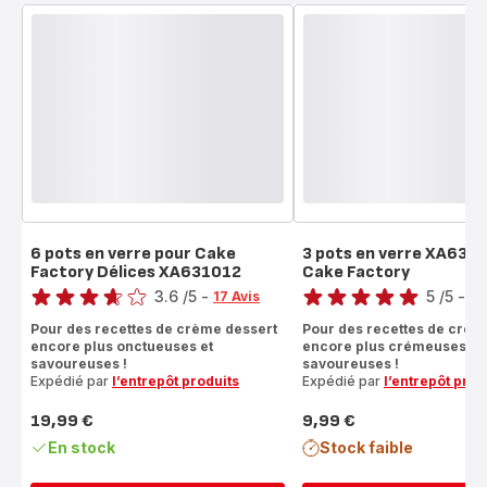
6 pots en verre pour Cake
3 pots en verre XA633
Factory Délices XA631012
Cake Factory
Note
Note
3.6
/5
-
5
/5
-
17 Avis
2 
ratings.3.6
Avis
Pour des recettes de crème dessert
Pour des recettes de crèm
5
encore plus onctueuses et
encore plus crémeuses et
étoiles
savoureuses !
savoureuses !
Expédié par
l’entrepôt produits
(moyenne)
Expédié par
l’entrepôt prod
19,99 €
9,99 €
Prix
Prix
En stock
Stock faible