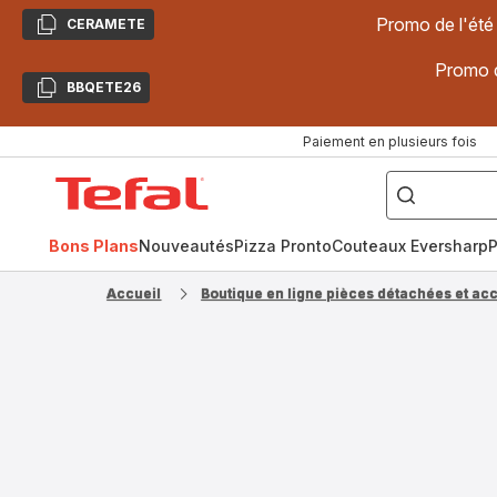
Promo de l'été
CERAMETE
Copier
Promo d
BBQETE26
Copier
Paiement en plusieurs fois
["Poêles
inox,
Accueil
Cake
Factory,
Tefal
Planchas,
Céramique..."]
Bons Plans
Nouveautés
Pizza Pronto
Couteaux Eversharp
P
Accueil
Boutique en ligne pièces détachées et ac