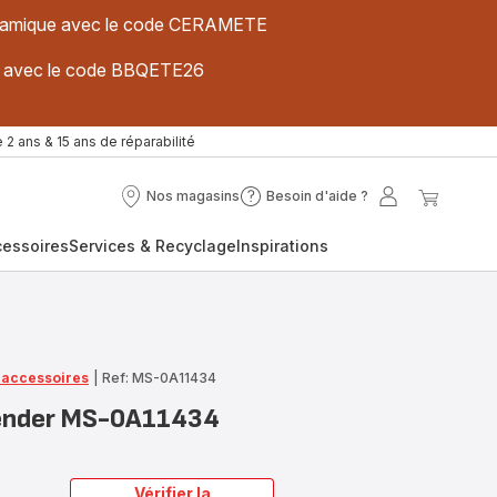
 céramique avec le code CERAMETE
ues avec le code BBQETE26
 2 ans & 15 ans de réparabilité
Nos magasins
Besoin d'aide ?
Nos
Besoin
Mon
Mon
magasins
d'aide
compte
panier
cessoires
Services & Recyclage
Inspirations
?
t accessoires
|
Ref: MS-0A11434
blender MS-0A11434
Vérifier la