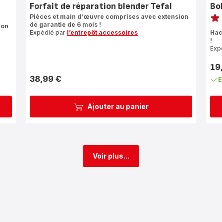
Forfait de réparation blender Tefal
Bo
Note
Pièces et main d'œuvre comprises avec extension
de garantie de 6 mois !
ion
Avi
Expédié par
l’entrepôt accessoires
Hac
4
!
étoi
Exp
(mo
19
Prix
38,99 €
E
Prix
Ajouter au panier
Voir plus...