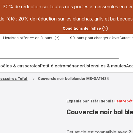
 : 30% de réduction sur toutes nos poêles et casseroles en
e l'été : 20% de réduction sur les planchas, grills et barbec
Conditions de l'offre
Livraison offerte* en 3 jours
90 jours pour changer d’avis
Garantie
oêles & casseroles
Petit électroménager
Ustensiles & moules
Ac
cessoires Tefal
Couvercle noir bol blender MS-0A11434
Expédié par Tefal depuis
l’entrepô
Couvercle noir bol 
Cet article est compatible avec
2