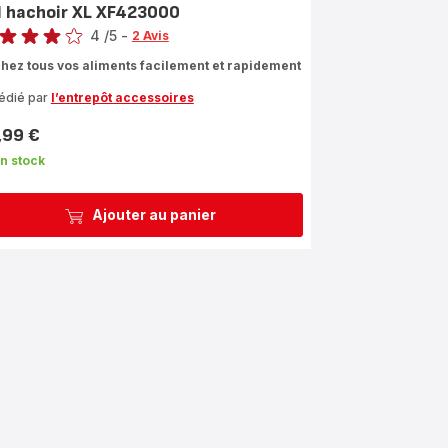
l hachoir XL XF423000
4
/5
-
2 Avis
s
hez tous vos aliments facilement et rapidement
les
édié par
l’entrepôt accessoires
yenne)
,99 €
n stock
Ajouter au panier