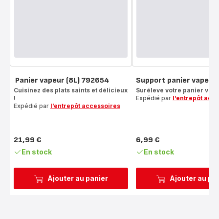
Panier vapeur (8L) 792654
Support panier vapeur
Cuisinez des plats saints et délicieux
Suréleve votre panier vap
!
Expédié par
l’entrepôt acc
Expédié par
l’entrepôt accessoires
21,99 €
6,99 €
Prix
Prix
En stock
En stock
Ajouter au panier
Ajouter au pa