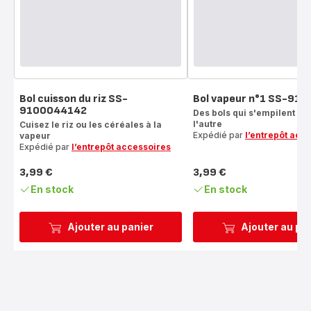
Bol cuisson du riz SS-
Bol vapeur n°1 SS-91
9100044142
Des bols qui s'empilent l'u
l'autre
Cuisez le riz ou les céréales à la
Expédié par
l’entrepôt acc
vapeur
Expédié par
l’entrepôt accessoires
3,99 €
3,99 €
Prix
Prix
En stock
En stock
Ajouter au panier
Ajouter au pa