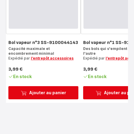
Bol vapeur n°3 SS-9100044143
Bol vapeur n°1 SS-91
Capacité maximale et
Des bols qui s'empilent l'u
encombrement minimal
l'autre
Expédié par
l’entrepôt accessoires
Expédié par
l’entrepôt acc
3,99 €
3,99 €
Prix
Prix
En stock
En stock
Ajouter au panier
Ajouter au pa